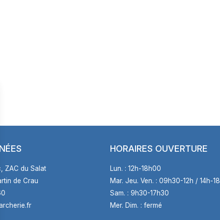
NÉES
HORAIRES OUVERTURE
, ZAC du Salat
Lun. : 12h-18h00
rtin de Crau
Mar. Jeu. Ven. : 09h30-12h / 14h-1
60
Sam. : 9h30-17h30
archerie.fr
Mer. Dim. : fermé