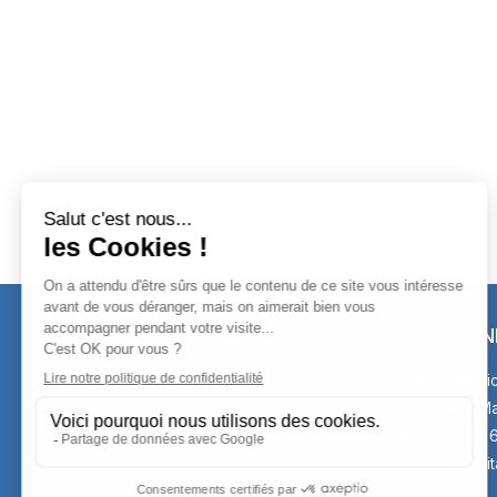
COORDON
2 rue Copernic
13310 Saint-Ma
04 90 98 08 
contact@spirit