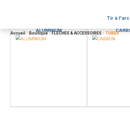
TUBES
Tir à l'arc
ALUMINIUM
CARB
Accueil
›
Boutique
›
FLECHES & ACCESSOIRES
›
TUBES