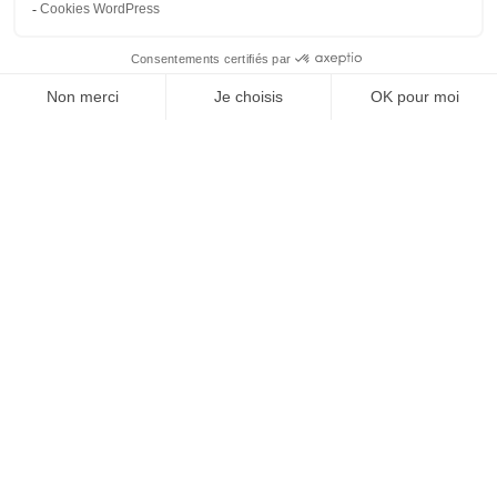
COORDONNÉES
2 rue Copernic, ZAC du Salat
13310 Saint-Martin de Crau
04 90 98 08 60
contact@spiritarcherie.fr
HORAIRES OUVERTURE
Lun. : 12h-18h00
Mar. Jeu. Ven. : 09h30-12h / 14h-18h00
Sam. : 9h30-17h30
Mer. Dim. : fermé
NOUS SUIVRE
MENTIONS LEGALES
CGU – Conditions générales de vente
Politique d’expédition