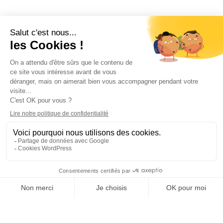
COORDONNÉES
2 rue Copernic, ZAC du Salat
13310 Saint-Martin de Crau
04 90 98 08 60
contact@spiritarcherie.fr