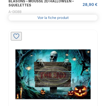
BLASONS – MOUSSE 2D HALLOWEEN –
28,90
€
SQUELETTES
A-0l088
Voir la fiche produit