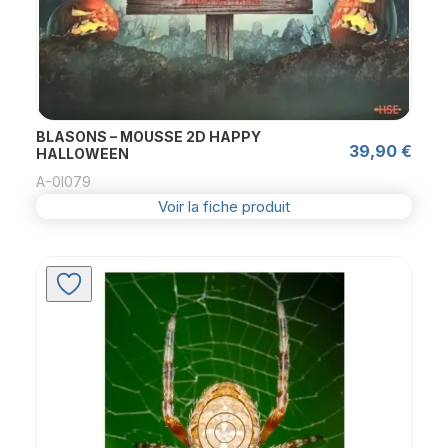
BLASONS – MOUSSE 2D HAPPY
39,90
€
HALLOWEEN
A-0l079
Voir la fiche produit
Ce
produit
a
plusieurs
variations.
Les
options
peuvent