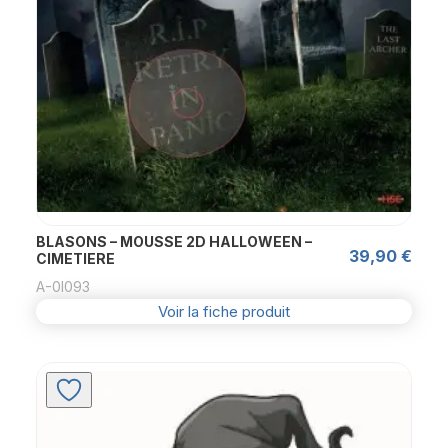
BLASONS – MOUSSE 2D HALLOWEEN –
39,90
€
CIMETIERE
A-0l093
Voir la fiche produit