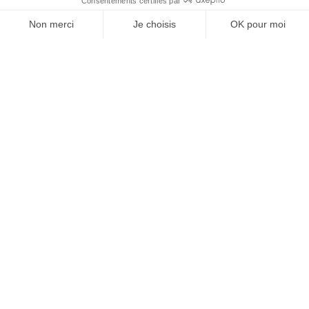
COORDONNÉES
2 rue Copernic, ZAC du Salat
13310 Saint-Martin de Crau
04 90 98 08 60
contact@spiritarcherie.fr
HORAIRES OUVERTURE
Lun. : 12h-18h00
Mar. Jeu. Ven. : 09h30-12h / 14h-18h00
Sam. : 9h30-17h30
Mer. Dim. : fermé
NOUS SUIVRE
MENTIONS LEGALES
CGU – Conditions générales de vente
Politique d’expédition
Copyright 2025