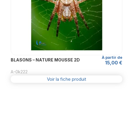
être
choisies
sur
la
page
du
produit
À partir de
BLASONS – NATURE MOUSSE 2D
15,00
€
A-0k222
Voir la fiche produit