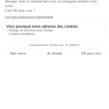
COORDONNÉES
2 rue Copernic, ZAC du Salat
13310 Saint-Martin de Crau
04 90 98 08 60
contact@spiritarcherie.fr
HORAIRES OUVERTURE
Lun. : 12h-18h00
Mar. Jeu. Ven. : 09h30-12h / 14h-18h00
Sam. : 9h30-17h30
Mer. Dim. : fermé
NOUS SUIVRE