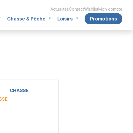
Actualités
Contact
Wishlist
Mon compte
Chasse & Pêche
Loisirs
Promotions
CHASSE