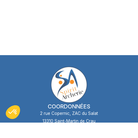
COORDONNÉES
2 rue Copernic, ZAC du Salat
13310 Saint-Martin de Crau
04 90 98 08 60
contact@spiritarcherie.fr