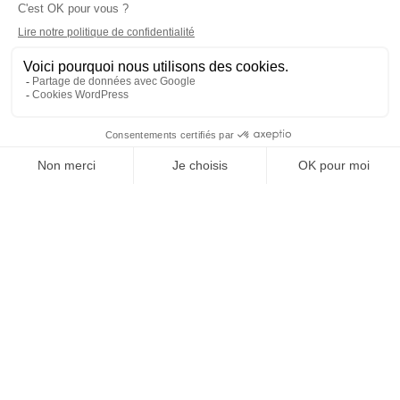
COORDONNÉES
2 rue Copernic, ZAC du Salat
13310 Saint-Martin de Crau
04 90 98 08 60
contact@spiritarcherie.fr
HORAIRES OUVERTURE
Lun. : 12h-18h00
Mar. Jeu. Ven. : 09h30-12h / 14h-18h00
Sam. : 9h30-17h30
Mer. Dim. : fermé
NOUS SUIVRE