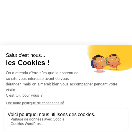
COORDONNÉES
2 rue Copernic, ZAC du Salat
13310 Saint-Martin de Crau
04 90 98 08 60