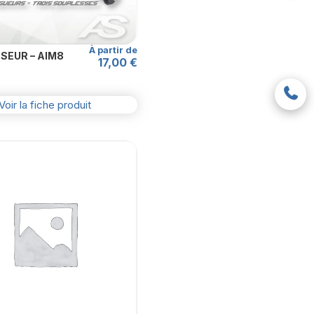
choisies
sur
la
À partir de
SEUR – AIM8
17,00
€
page
du
produit
Voir la fiche produit