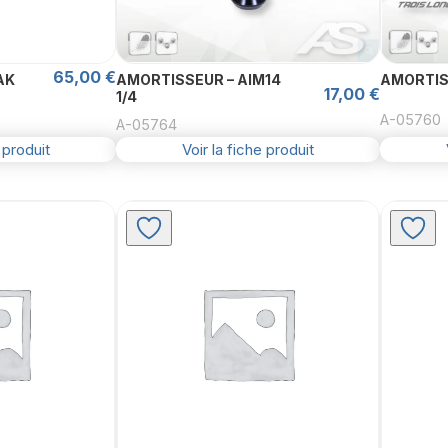
65,00
€
AK
AMORTISSEUR – AIM14
AMORTIS
17,00
€
1/4
A-05760
A-05764
 produit
Voir la fiche produit
Ce
produit
a
plusieurs
variations.
Les
options
peuvent
être
choisies
sur