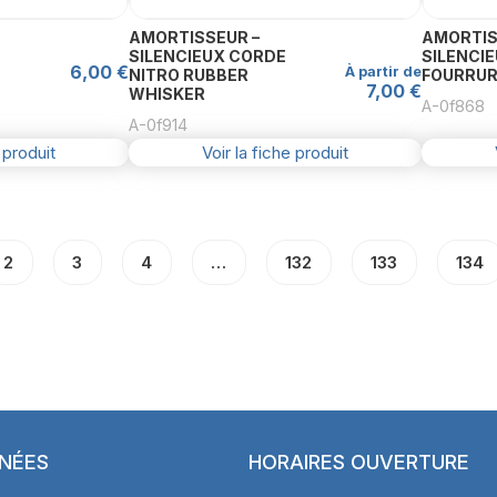
la
AMORTISSEUR –
AMORTIS
page
SILENCIEUX CORDE
SILENCIE
6,00
€
À partir de
NITRO RUBBER
FOURRU
du
7,00
€
WHISKER
produit
A-0f868
A-0f914
 produit
Voir la fiche produit
2
3
4
…
132
133
134
NÉES
HORAIRES OUVERTURE