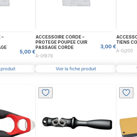
 –
ACCESSOIRE CORDE –
ACCESSO
PROTEGE POUPEE CUIR
TIENS C
3,00
€
AGE
PASSAGE CORDE
A-0j200
5,00
€
A-0f878
 produit
Voir la fiche produit