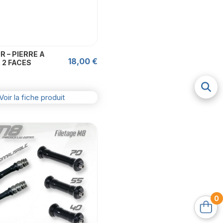
R – PIERRE A
18,00
€
 2 FACES
Voir la fiche produit
Ce
produit
a
plusieurs
variations.
Les
options
0
peuvent
être