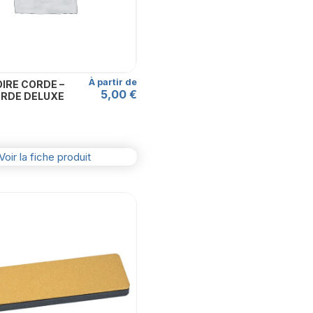
peuvent
être
choisies
sur
la
À partir de
IRE CORDE –
page
5,00
€
ORDE DELUXE
du
produit
Voir la fiche produit